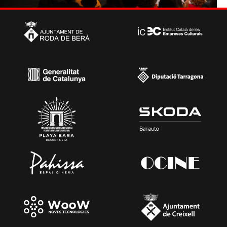
2 de Juny
(Antiga Fàbrica d’Estrella DAMM a Barcelona) Adreçada
a professionals del món del cinema, estudiants i
aficionats: - Classe Magistral de Miriam Porté -
Presentació del FIC-CAT 2022 - Taula Rodona “Produir
en català” amb la participació de Judith Colell, Francisco
Vargas, Oriol Sala-Patau i Tono Folguera