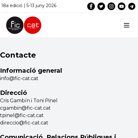
18a edició | 5-13 juny 2026
Contacte
Informació general
info@fic-cat.cat
Direcció
Cris Gambín i Toni Pinel
cgambin@fic-cat.cat
tpinel@fic-cat.cat
direccio@fic-cat.cat
Comunicació, Relacions Públiques i