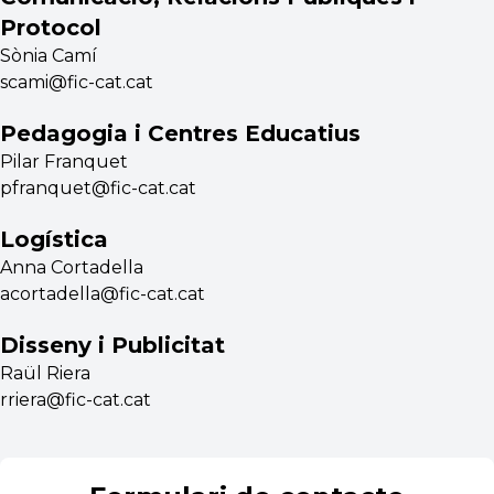
Protocol
Sònia Camí
scami@fic-cat.cat
Pedagogia i Centres Educatius
Pilar Franquet
pfranquet@fic-cat.cat
Logística
Anna Cortadella
acortadella@fic-cat.cat
Disseny i Publicitat
Raül Riera
rriera@fic-cat.cat