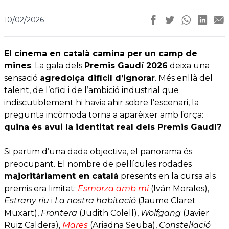
10/02/2026
El cinema en català camina per un camp de
mines
. La gala dels
Premis Gaudí 2026
deixa una
sensació
agredolça difícil d’ignorar
. Més enllà del
talent, de l’ofici i de l’ambició industrial que
indiscutiblement hi havia ahir sobre l’escenari, la
pregunta incòmoda torna a aparèixer amb força:
quina és avui la identitat real dels Premis Gaudí?
Si partim d’una dada objectiva, el panorama és
preocupant. El nombre de pel·lícules rodades
majoritàriament en català
presents en la cursa als
premis era limitat:
Esmorza amb mi
(Iván Morales),
Estrany riu
i
La nostra habitació
(Jaume Claret
Muxart),
Frontera
(Judith Colell),
Wolfgang
(Javier
Ruiz Caldera),
Mares
(Ariadna Seuba),
Constel·lació