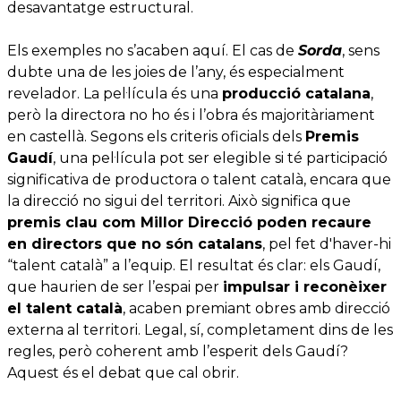
desavantatge estructural.
Els exemples no s’acaben aquí. El cas de
Sorda
, sens
dubte una de les joies de l’any, és especialment
revelador. La pel·lícula és una
producció catalana
,
però la directora no ho és i l’obra és majoritàriament
en castellà. Segons els criteris oficials dels
Premis
Gaudí
, una pel·lícula pot ser elegible si té participació
significativa de productora o talent català, encara que
la direcció no sigui del territori. Això significa que
premis clau com Millor Direcció poden recaure
en directors que no són catalans
, pel fet d'haver-hi
“talent català” a l’equip. El resultat és clar: els Gaudí,
que haurien de ser l’espai per
impulsar i reconèixer
el talent català
, acaben premiant obres amb direcció
externa al territori. Legal, sí, completament dins de les
regles, però coherent amb l’esperit dels Gaudí?
Aquest és el debat que cal obrir.