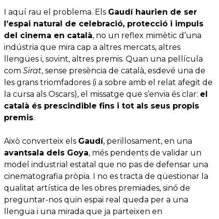
I aquí rau el problema. Els
Gaudí haurien de ser
l’espai natural de celebració, protecció i impuls
del cinema en català
, no un reflex mimètic d’una
indústria que mira cap a altres mercats, altres
llengües i, sovint, altres premis. Quan una pel·lícula
com
Sirat
, sense presència de català, esdevé una de
les grans triomfadores (i a sobre amb el relat afegit de
la cursa als Oscars), el missatge que s’envia és clar:
el
català és prescindible fins i tot als seus propis
premis
.
Això converteix els
Gaudí
, perillosament, en una
avantsala dels Goya
, més pendents de validar un
model industrial estatal que no pas de defensar una
cinematografia pròpia. I no es tracta de qüestionar la
qualitat artística de les obres premiades, sinó de
preguntar-nos quin espai real queda per a una
llengua i una mirada que ja parteixen en