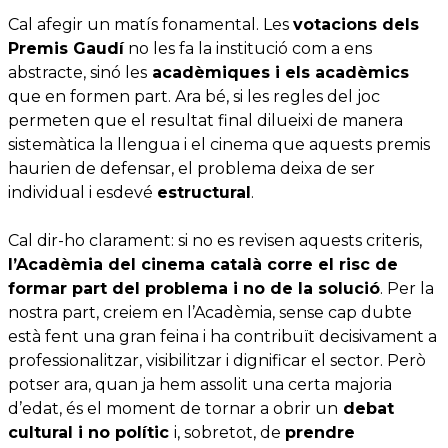
Cal afegir un matís fonamental. Les
votacions dels
Premis Gaudí
no les fa la institució com a ens
abstracte, sinó les
acadèmiques i els acadèmics
que en formen part. Ara bé, si les regles del joc
permeten que el resultat final dilueixi de manera
sistemàtica la llengua i el cinema que aquests premis
haurien de defensar, el problema deixa de ser
individual i esdevé
estructural
.
Cal dir-ho clarament: si no es revisen aquests criteris,
l’Acadèmia del cinema català corre el risc de
formar part del problema i no de la solució
. Per la
nostra part, creiem en l’Acadèmia, sense cap dubte
està fent una gran feina i ha contribuït decisivament a
professionalitzar, visibilitzar i dignificar el sector. Però
potser ara, quan ja hem assolit una certa majoria
d’edat, és el moment de tornar a obrir un
debat
cultural i no polític
i, sobretot, de
prendre