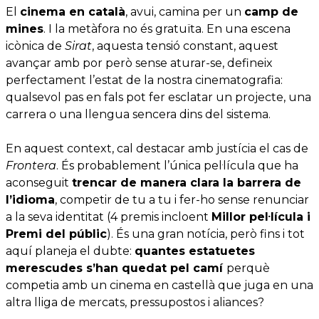
El
cinema en català
, avui, camina per un
camp de
mines
. I la metàfora no és gratuïta. En una escena
icònica de
Sirat
, aquesta tensió constant, aquest
avançar amb por però sense aturar-se, defineix
perfectament l’estat de la nostra cinematografia:
qualsevol pas en fals pot fer esclatar un projecte, una
carrera o una llengua sencera dins del sistema.
En aquest context, cal destacar amb justícia el cas de
Frontera
. És probablement l’única pel·lícula que ha
aconseguit
trencar de manera clara la barrera de
l’idioma
, competir de tu a tu i fer-ho sense renunciar
a la seva identitat (4 premis incloent
Millor pel·lícula i
Premi del públic
). És una gran notícia, però fins i tot
aquí planeja el dubte:
quantes estatuetes
merescudes s’han quedat pel camí
perquè
competia amb un cinema en castellà que juga en una
altra lliga de mercats, pressupostos i aliances?