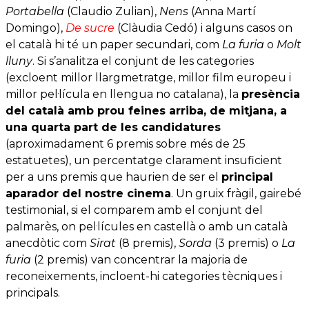
Portabella
(Claudio Zulian),
Nens
(Anna Martí
Domingo),
De sucre
(Clàudia Cedó) i alguns casos on
el català hi té un paper secundari, com
La furia
o
Molt
lluny
. Si s’analitza el conjunt de les categories
(excloent millor llargmetratge, millor film europeu i
millor pel·lícula en llengua no catalana), la
presència
del català amb prou feines arriba, de mitjana, a
una quarta part de les candidatures
(aproximadament 6 premis sobre més de 25
estatuetes), un percentatge clarament insuficient
per a uns premis que haurien de ser el
principal
aparador del nostre cinema
. Un gruix fràgil, gairebé
testimonial, si el comparem amb el conjunt del
palmarès, on pel·lícules en castellà o amb un català
anecdòtic com
Sirat
(8 premis),
Sorda
(3 premis) o
La
furia
(2 premis) van concentrar la majoria de
reconeixements, incloent-hi categories tècniques i
principals.