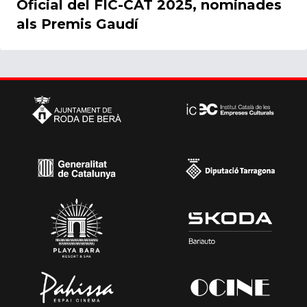
Oficial del FIC-CAT 2025, nominades
als Premis Gaudí