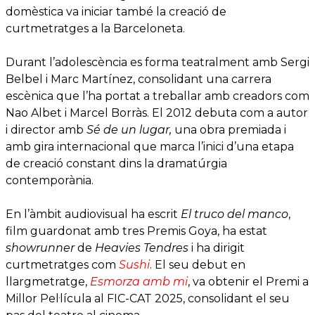
domèstica va iniciar també la creació de
curtmetratges a la Barceloneta.
Durant l’adolescència es forma teatralment amb Sergi
Belbel i Marc Martínez, consolidant una carrera
escènica que l’ha portat a treballar amb creadors com
Nao Albet i Marcel Borràs. El 2012 debuta com a autor
i director amb
Sé de un lugar,
una obra premiada i
amb gira internacional que marca l’inici d’una etapa
de creació constant dins la dramatúrgia
contemporània.
En l’àmbit audiovisual ha escrit
El truco del manco
,
film guardonat amb tres Premis Goya, ha estat
showrunner
de
Heavies Tendres
i ha dirigit
curtmetratges com
Sushi
. El seu debut en
llargmetratge,
Esmorza amb mi
, va obtenir el Premi a
Millor Pel·lícula al FIC-CAT 2025, consolidant el seu