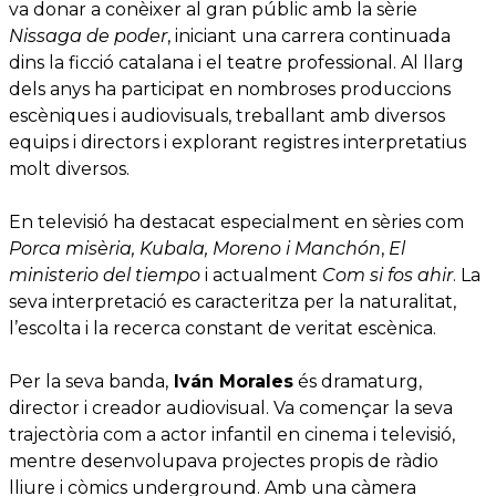
va donar a conèixer al gran públic amb la sèrie
Nissaga de poder
, iniciant una carrera continuada
dins la ficció catalana i el teatre professional. Al llarg
dels anys ha participat en nombroses produccions
escèniques i audiovisuals, treballant amb diversos
equips i directors i explorant registres interpretatius
molt diversos.
En televisió ha destacat especialment en sèries com
Porca misèria, Kubala, Moreno i Manchón
,
El
ministerio del tiempo
i actualment
Com si fos ahir
. La
seva interpretació es caracteritza per la naturalitat,
l’escolta i la recerca constant de veritat escènica.
Per la seva banda,
Iván Morales
és dramaturg,
director i creador audiovisual. Va començar la seva
trajectòria com a actor infantil en cinema i televisió,
mentre desenvolupava projectes propis de ràdio
lliure i còmics underground. Amb una càmera