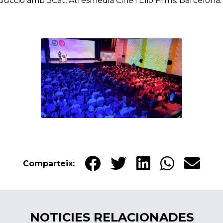
ucció amb 3Cat, Atresmedia Cine i Elio Films. Barcelona
Comparteix:
NOTICIES RELACIONADES