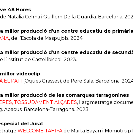
ve 48 Hores
de Natàlia Celma i Guillem De la Guardia. Barcelona, 20
la millor producció d’un centre educatiu de primàri
ANA
, de l’Escola de Maspujols. 2024.
la millor producció d’un centre educatiu de secundà
de l’institut de Castellbisbal. 2023.
millor videoclip
 EL PATI
(Oques Grasses), de Pere Sala. Barcelona. 202
la millor producció de les comarques tarragonines
ERES, TOSSUDAMENT ALÇADES
, llargmetratge docume
g. Abacus. Barcelona-Tarragona. 2023
special del Jurat
etratge
WELCOME TAHIYA
de Marta Bayarri. Momotrup F