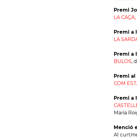
Premi Jo
LA CAÇA,
Premi a 
LA SARD
Premi a 
BULOS
, 
Premi al 
COM ESTÀ
Premi a 
CASTELL
Maria Roi
Menció e
Al curtm