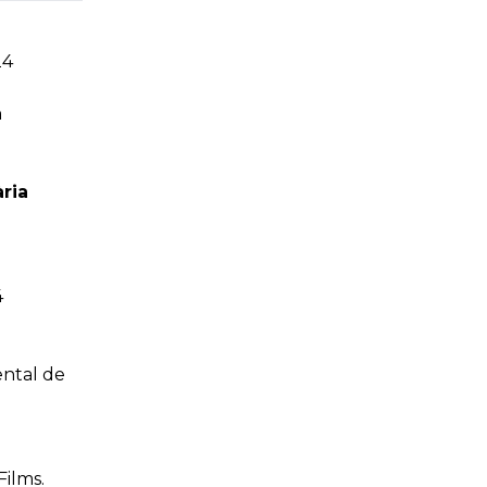
24
a
ria
4
ntal de
ilms.