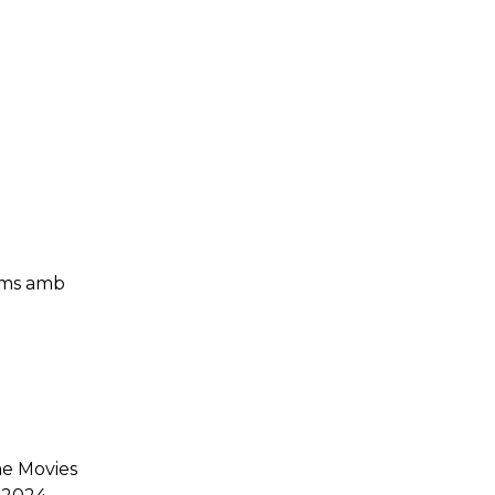
ilms amb
me Movies