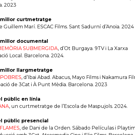
a. 2023
 millor curtmetratge
de Guillem Marí. ESCAC Films. Sant Sadurní d’Anoia. 2024
 millor documental
 MEMÒRIA SUBMERGIDA
, d’Ot Burgaya. 9TV i La Xarxa
ió Local. Barcelona. 2024.
 millor llargmetratge
APOBRES
, d’Ibai Abad. Abacus, Mayo Films i Nakamura F
ipació de 3Cat i À Punt Mèdia. Barcelona. 2023
 públic en línia
ANA
, un curtmetratge de l’Escola de Maspujols. 2024.
l públic presencial
 FLAMES
, de Dani de la Orden. Sábado Películas i Playti