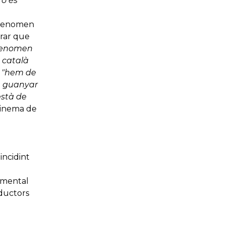
rò és
l fenomen
urar que
n fenomen
a català
e
"hem de
 a guanyar
està de
 Cinema de
incidint
cumental
oductors