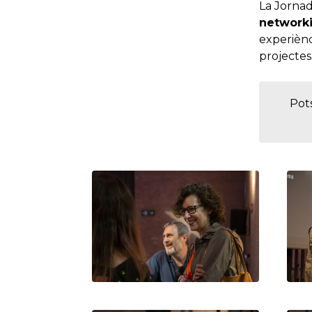
La Jornad
network
experiènc
projectes
Pots