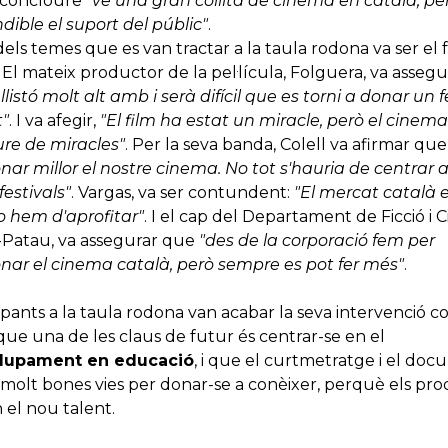
 concloure
"ve una gran collita de cinema en català, pe
dible el suport del públic"
.
dels temes que es van tractar a la taula rodona va ser e
. El mateix productor de la pel·lícula, Folguera, va asseg
 llistó molt alt amb i serà difícil que es torni a donar u
"
. I va afegir,
"El film ha estat un miracle, però el cinem
ure de miracles"
. Per la seva banda, Colell va afirmar qu
ar millor el nostre cinema. No tot s'hauria de centrar
festivals"
. Vargas, va ser contundent:
"El mercat català 
o hem d'aprofitar"
. I el cap del Departament de Ficció i
-Patau, va assegurar que
"des de la corporació fem per
ar el cinema català, però sempre es pot fer més"
.
cipants a la taula rodona van acabar la seva intervenció co
 que una de les claus de futur és centrar-se en el
lupament en educació
, i que el curtmetratge i el do
molt bones vies per donar-se a conèixer, perquè els pr
n el nou talent.