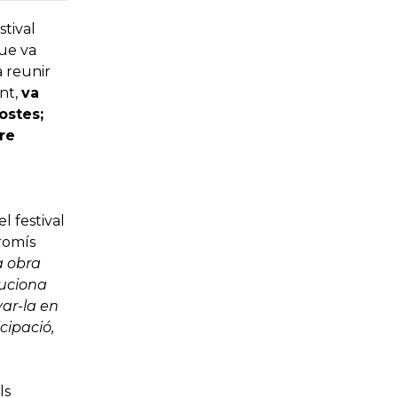
stival
que va
a reunir
ent,
va
ostes;
tre
l festival
romís
a obra
luciona
ar-la en
icipació,
ls