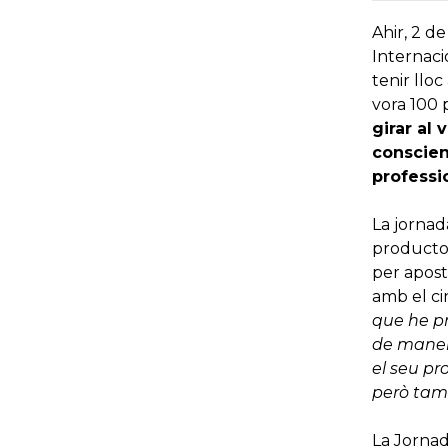
Ahir, 2 de
Internaci
tenir llo
vora 100 p
girar al 
conscienc
professi
La jorna
productor
per apost
amb el ci
que he pr
de maner
el seu pr
però tam
La Jornad